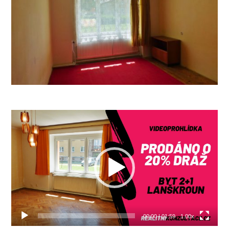
Video
přehrávač
00:00
|
01:59
1.00x