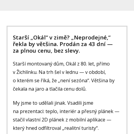
Starší „Okál“ v zimě? „Neprodejné,“
řekla by většina. Prodán za 43 dní —
za plnou cenu, bez slevy.
Starší montovaný dům, Okál z 80. let, přímo
v Žichlínku. Na trh šel v lednu — v období,
o kterém se říká, že „není sezóna“. Většina by
čekala na jaro a tlačila cenu dolů.
My jsme to udělali jinak. Vsadili jsme
na prezentaci: teplo, interiér a přesný plánek —
stačil vlastní 2D plánek z mobilní aplikace —
který hned odfiltroval „realitní turisty“.