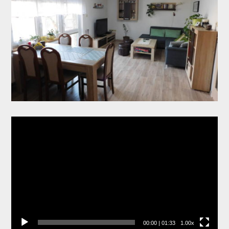
Video
přehrávač
00:00
|
01:33
1.00x