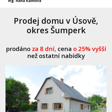
Ing. Hana Kalinová
Prodej domu v Úsově,
okres Šumperk
prodáno
za 8 dní,
cena
o 25% vyšší
než ostatní nabídky