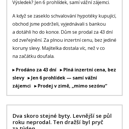
Výsledek? Jen 6 prohlídek, samí vážní zájemci.
A když se zaseklo schvalování hypotéky kupující,
obchod jsme podrželi, vyjednávali s bankou
a dotáhli ho do konce. Dům se prodal za 43 dní
od zveřejnění. Za plnou inzertní cenu, bez jediné
koruny slevy. Majitelka dostala víc, než v co
na začátku doufala.
▸ Prodáno za 43 dní ▸ Plná inzertní cena, bez
slevy ▸ Jen 6 prohlídek — samí vážní
zájemci ▸ Prodej v zimě, „mimo sezónu“
Dva skoro stejné byty. Levnější se půl
roku neprodal. Ten dražší byl pryč
za týden.