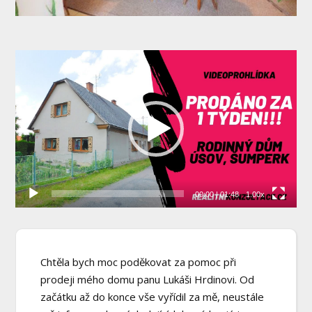
Video
přehrávač
00:00
|
01:48
1.00x
Chtěla bych moc poděkovat za pomoc při
prodeji mého domu panu Lukáši Hrdinovi. Od
začátku až do konce vše vyřídil za mě, neustále