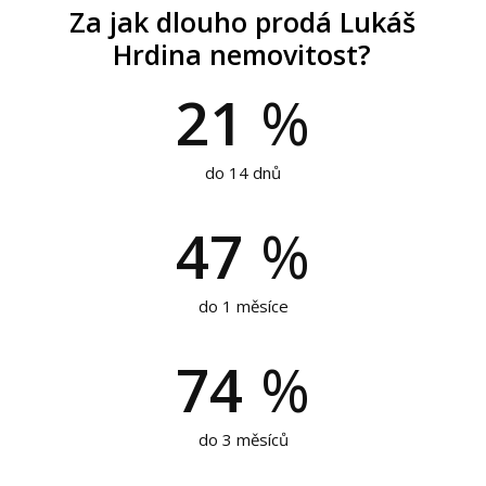
Za jak dlouho prodá Lukáš
Hrdina nemovitost?
21
%
do 14 dnů
47
%
do 1 měsíce
74
%
do 3 měsíců