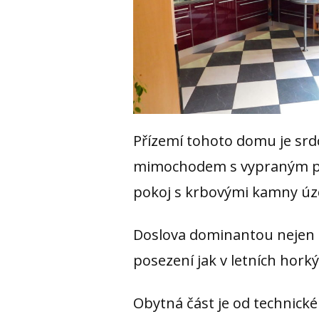
Přízemí tohoto domu je srd
mimochodem s vypraným prá
pokoj s krbovými kamny úzce
Doslova dominantou nejen p
posezení jak v letních hork
Obytná část je od technick