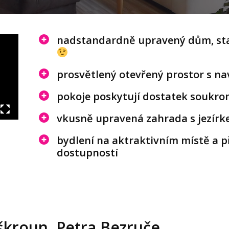
nadstandardně upravený dům, stačí
prosvětlený otevřený prostor s na
pokoje poskytují dostatek soukro
vkusně upravená zahrada s jezí
bydlení na aktraktivním místě a 
dostupností
kroun, Petra Bezruče