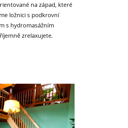
orientované na západ, které
me ložnici s podkrovní
nom s hydromasážním
íjemně zrelaxujete.