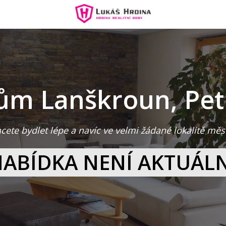
ům Lanškroun, Pet
cete bydlet lépe a navíc ve velmi žádané lokalitě měs
ABÍDKA NENÍ AKTUÁLN