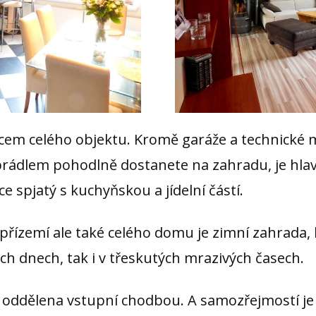
cem celého objektu. Kromě garáže a technické mí
dlem pohodlně dostanete na zahradu, je hlavn
 spjatý s kuchyňskou a jídelní částí.
řízemí ale také celého domu je zimní zahrada, 
ých dnech, tak i v třeskutých mrazivých časech.
é oddělena vstupní chodbou. A samozřejmostí j