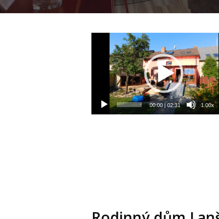
Video
přehrávač
00:00
|
02:31
1.00x
Rodinný dům Lanš