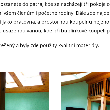
stanete do patra, kde se nacházejí tři pokoje 
í všem členům i početné rodiny. Dále zde najde
uží jako pracovna, a prostornou koupelnu neje
 usazenou vanou, kde při bublinkové koupeli př
řešený a byly zde použity kvalitní materiály.