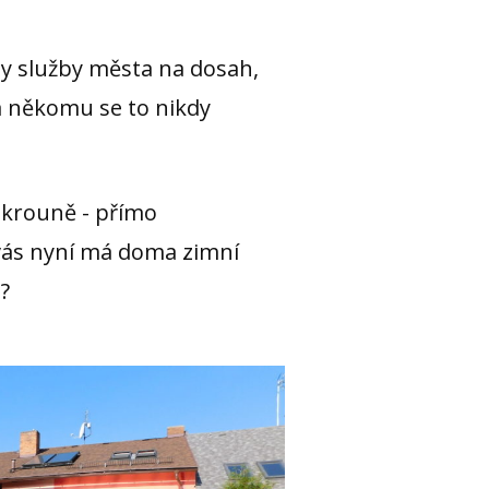
ny služby města na dosah,
a někomu se to nikdy
škrouně - přímo
 vás nyní má doma zimní
?