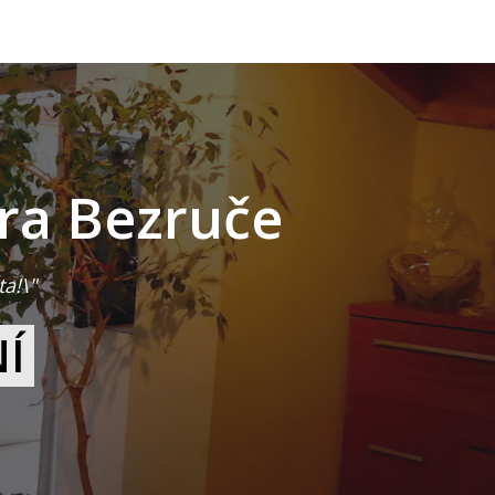
ra Bezruče
ta!
\"
Í