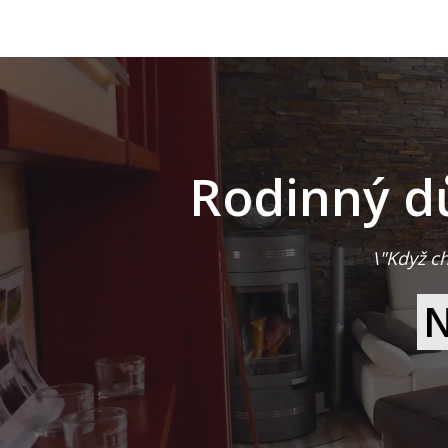
Rodinný d
\"Když ch
N