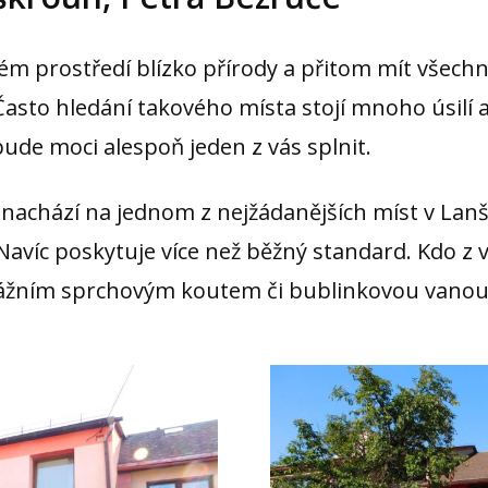
ém prostředí blízko přírody a přitom mít všech
Často hledání takového místa stojí mnoho úsilí 
bude moci alespoň jeden z vás splnit.
 nachází na jednom z nejžádanějších míst v Lan
Navíc poskytuje více než běžný standard. Kdo z
ážním sprchovým koutem či bublinkovou vanou