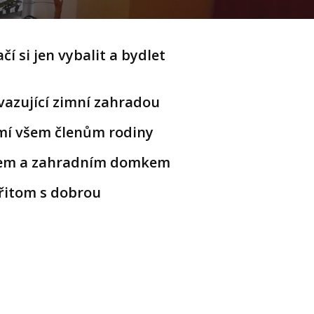
 si jen vybalit a bydlet
vazující zimní zahradou
mí všem členům rodiny
rkem a zahradním domkem
přitom s dobrou