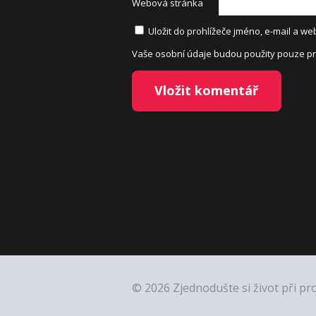
Webová stránka
Uložit do prohlížeče jméno, e-mail a 
Vaše osobní údaje budou použity pouze pr
© 2026 Zjednodušte si život při pr