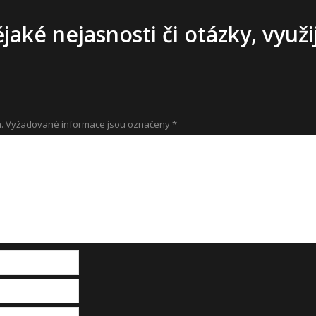
aké nejasnosti či otázky, využ
.
Vyžadované informace jsou označeny
*