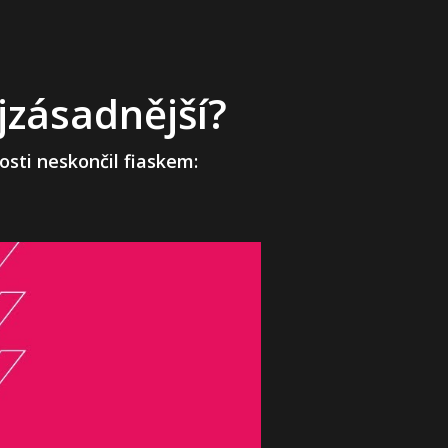
jzásadnější?
sti neskončil fiaskem: