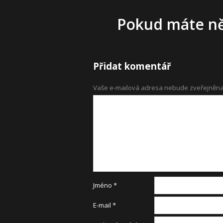
Pokud máte něj
Přidat komentář
Vaše e-mailová adresa nebude zveřejněna
Jméno
*
E-mail
*