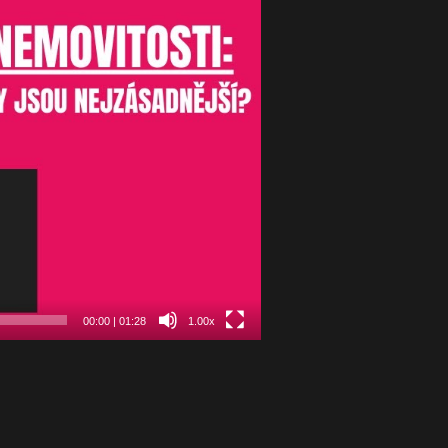
00:00
|
01:28
1.00x