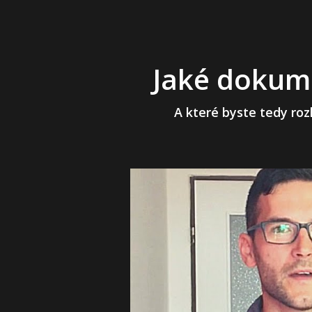
Jaké dokume
A které byste tedy ro
Video
přehrávač