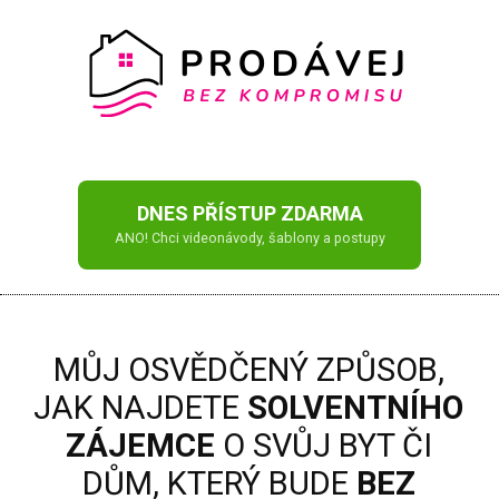
DNES PŘÍSTUP ZDARMA
ANO! Chci videonávody, šablony a postupy
MŮJ OSVĚDČENÝ ZPŮSOB,
JAK NAJDETE
SOLVENTNÍHO
ZÁJEMCE
O SVŮJ BYT ČI
DŮM, KTERÝ BUDE
BEZ