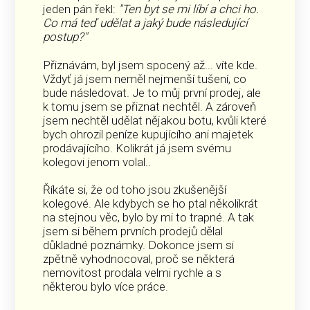
jeden pán řekl:
"Ten byt se mi líbí a chci ho.
Co má teď udělat a jaký bude následující
postup?"
Přiznávám, byl jsem spocený až... víte kde.
Vždyť já jsem neměl nejmenší tušení, co
bude následovat. Je to můj první prodej, ale
k tomu jsem se přiznat nechtěl. A zároveň
jsem nechtěl udělat nějakou botu, kvůli které
bych ohrozil peníze kupujícího ani majetek
prodávajícího. Kolikrát já jsem svému
kolegovi jenom volal..
Říkáte si, že od toho jsou zkušenější
kolegové. Ale kdybych se ho ptal několikrát
na stejnou věc, bylo by mi to trapné. A tak
jsem si během prvních prodejů dělal
důkladné poznámky. Dokonce jsem si
zpětně vyhodnocoval, proč se některá
nemovitost prodala velmi rychle a s
některou bylo více práce.