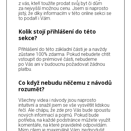
z vás, kteří toužíte prodat svůj byt či dům
za nejvyšší možnou cenu. Jsem si naprosto
jistý, že díky informacím v této online sekci se
to podaří i Vám.
Kolik stojí přihlášení do této
sekce?
Přihlášení do této základní části je a navždy
zůstane 100% zdarma. Pokud nebudete chtít
vstoupit do prémiové části, nebudeme
po Vás ani v budoucnu požadovat žádnou
platbu.
Co když nebudu něčemu z návodů
rozumět?
Všechny videa i návody jsou naprosto
intuitivní a snažil jsem se vše vysvětlit lidskou
řečí. Ale chápu, že zde pro Vás bude spoustu
nových informací a pojmů. Pokud bude
potřeba, na každé podstránce můžete využít
komentáře, na které pravidelně odpovídám.
Mým cílem je maximálně Vám zjednodušit