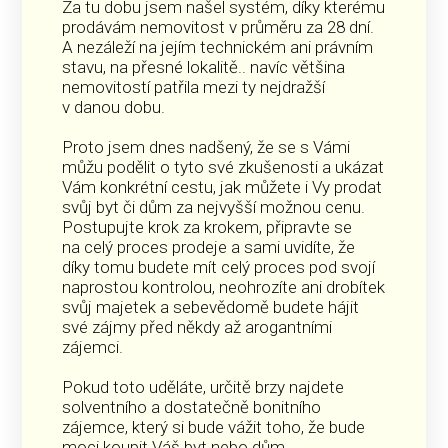
Za tu dobu jsem našel systém, díky kterému
prodávám nemovitost v průměru za 28 dní.
A nezáleží na jejím technickém ani právním
stavu, na přesné lokalitě.. navíc většina
nemovitostí patřila mezi ty nejdražší
v danou dobu.
Proto jsem dnes nadšený, že se s Vámi
můžu podělit o tyto své zkušenosti a ukázat
Vám konkrétní cestu, jak můžete i Vy prodat
svůj byt či dům za nejvyšší možnou cenu.
Postupujte krok za krokem, připravte se
na celý proces prodeje a sami uvidíte, že
díky tomu budete mít celý proces pod svojí
naprostou kontrolou, neohrozíte ani drobítek
svůj majetek a sebevědomě budete hájit
své zájmy před někdy až arogantními
zájemci.
Pokud toto uděláte, určitě brzy najdete
solventního a dostatečně bonitního
zájemce, který si bude vážit toho, že bude
moci koupit Váš byt nebo dům.