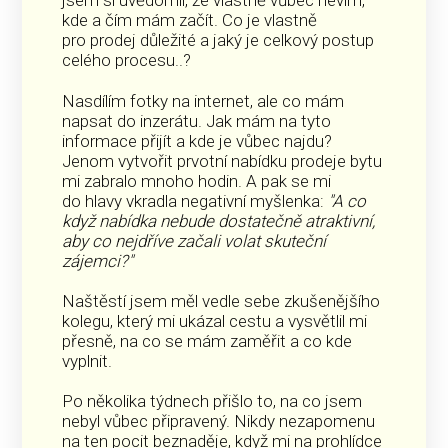
jsem si uvědomil, že vlastně vůbec nevím,
kde a čím mám začít. Co je vlastně
pro prodej důležité a jaký je celkový postup
celého procesu..?
Nasdílím fotky na internet, ale co mám
napsat do inzerátu. Jak mám na tyto
informace přijít a kde je vůbec najdu?
Jenom vytvořit prvotní nabídku prodeje bytu
mi zabralo mnoho hodin. A pak se mi
do hlavy vkradla negativní myšlenka:
"A co
když nabídka nebude dostatečně atraktivní,
aby co nejdříve začali volat skuteční
zájemci?"
Naštěstí jsem měl vedle sebe zkušenějšího
kolegu, který mi ukázal cestu a vysvětlil mi
přesně, na co se mám zaměřit a co kde
vyplnit.
Po několika týdnech přišlo to, na co jsem
nebyl vůbec připravený. Nikdy nezapomenu
na ten pocit beznaděje, když mi na prohlídce