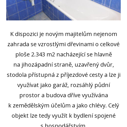
K dispozici je novým majitelům nejenom
zahrada se vzrostlými dřevinami o celkové
ploše 2.343 m2 nacházející se hlavně
na jihozápadní straně, uzavřený dvůr,
stodola přístupná z příjezdové cesty a lze ji
využívat jako garáž, rozsáhlý půdní
prostor a budova dříve využívána
k zemědělským účelům a jako chlévy. Celý
objekt lze tedy využít k bydlení spojené
s hospodářstvím.