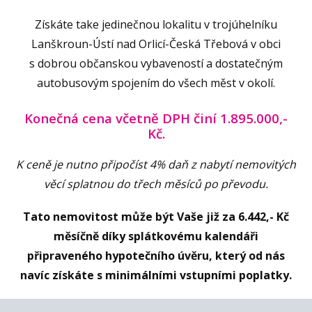
Získáte take jedinečnou lokalitu v trojúhelníku
Lanškroun-Ústí nad Orlicí-Česká Třebová v obci
s dobrou občanskou vybaveností a dostatečným
autobusovým spojením do všech měst v okolí.
Konečná cena včetně DPH činí 1.895.000,-
Kč.
K ceně je nutno připočíst 4% daň z nabytí nemovitých
věcí splatnou do třech měsíců po převodu.
Tato nemovitost může být Vaše již za 6.442,- Kč
měsíčně díky splátkovému kalendáři
připraveného hypotečního úvěru, který od nás
navíc získáte s minimálními vstupními poplatky.