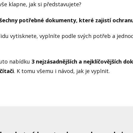
vše klapne, jak si představujete?
šechny potřebné dokumenty, které zajistí ochran
idu vytisknete, vyplníte podle svých potřeb a jednod
tuto nabídku
3 nejzásadnějších a nejklíčovějších do
ítači
. K tomu všemu i návod, jak je vyplnit.