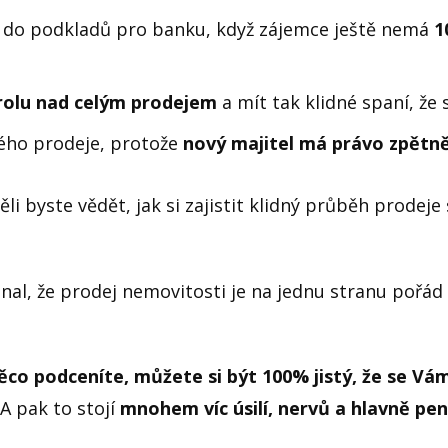
t do podkladů pro banku, když zájemce ještě nemá
1
trolu nad celým prodejem
a mít tak klidné spaní, že 
elého prodeje, protože
nový majitel má právo zpětn
li byste vědět, jak si zajistit klidný průběh prode
nal, že prodej nemovitosti je na jednu stranu pořád
co podceníte, můžete si být 100% jistý, že se Vá
 A pak to stojí
mnohem víc úsilí, nervů a hlavně pen