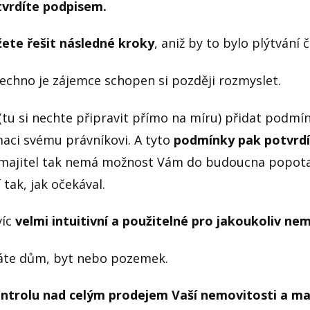
vrdíte podpisem.
ete řešit následné kroky
, aniž by to bylo plýtvání
šechno je zájemce schopen si později rozmyslet.
tu si nechte připravit přímo na míru) přidat podm
maci svému právníkovi. A tyto
podmínky pak potvrd
 majitel tak nemá možnost Vám do budoucna popotaho
 tak, jak očekával.
víc
velmi intuitivní a použitelné pro jakoukoliv ne
áváte dům, byt nebo pozemek.
ontrolu nad celým prodejem Vaší nemovitosti a m