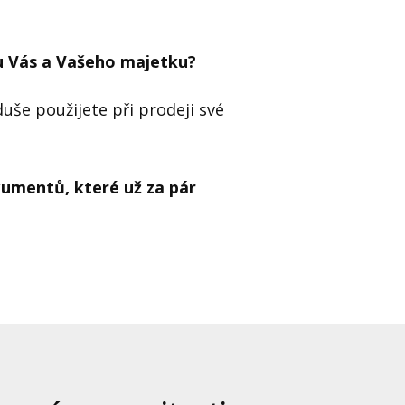
u Vás a Vašeho majetku?
uše použijete při prodeji své
kumentů, které už za pár