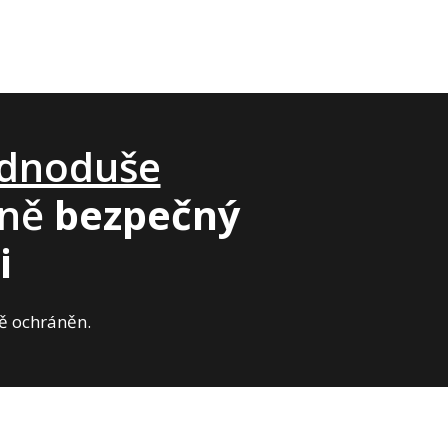
ednoduše
lně
bezpečný
i
ně ochráněn.