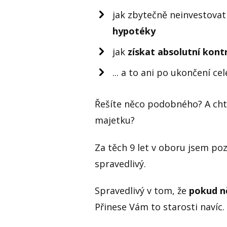
jak zbytečně neinvestova
hypotéky
jak
získat absolutní kon
... a to ani po ukončení c
Řešíte něco podobného? A chtě
majetku?
Za těch 9 let v oboru jsem poz
spravedlivý.
Spravedlivý v tom, že
pokud ně
Přinese Vám to starosti navíc.