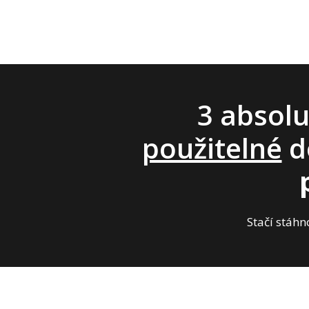
3 absol
použitelné
d
Stačí stáhn