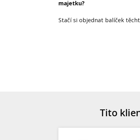
majetku?
Stačí si objednat balíček těc
Tito klie