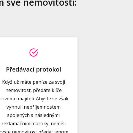
m své nemovitosti:
Předávací protokol
Když už máte peníze za svoji
nemovitost, předáte klíče
novému majiteli. Abyste se však
vyhnuli nepříjemnostem
spojených s následnými
reklamačními nároky, neměli
byste nemovitost předat jenom