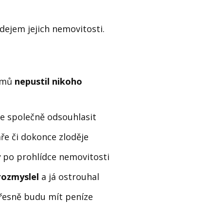
dejem jejich nemovitosti.
domů
nepustil nikoho
 je společně odsouhlasit
ře či dokonce zloděje
y
po prohlídce nemovitosti
rozmyslel
a já ostrouhal
přesně budu mít peníze