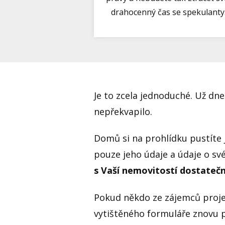
drahocenný čas se spekulanty
Je to zcela jednoduché. Už dne
nepřekvapilo.
Domů si na prohlídku pustíte
pouze jeho údaje a údaje o sv
s Vaší nemovitostí dostateč
Pokud někdo ze zájemců projeví
vytištěného formuláře znovu