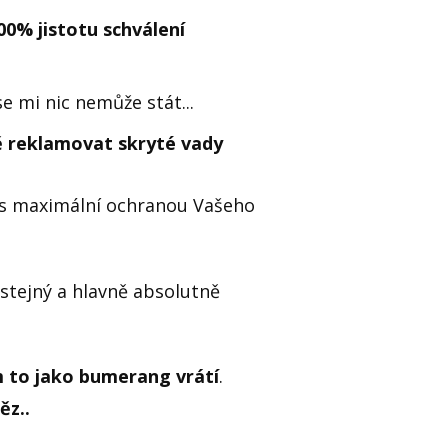
00% jistotu schválení
se mi nic nemůže stát...
ě reklamovat skryté vady
je s maximální ochranou Vašeho
 stejný a hlavně absolutně
m to jako bumerang vrátí
.
ěz..