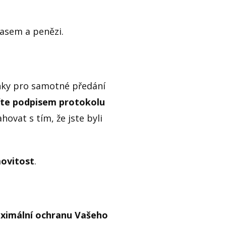
 časem a penězi.
ínky pro samotné předání
íte podpisem protokolu
vat s tím, že jste byli
movitost
.
aximální ochranu Vašeho