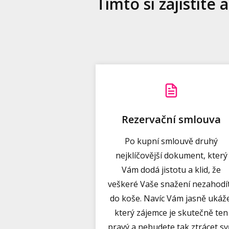
Tímto si zajistíte
Rezervační smlouva
Po kupní smlouvě druhý
nejklíčovější dokument, který
Vám dodá jistotu a klid, že
veškeré Vaše snažení nezahodí
do koše. Navíc Vám jasně ukáž
který zájemce je skutečně ten
pravý a nebudete tak ztrácet sv